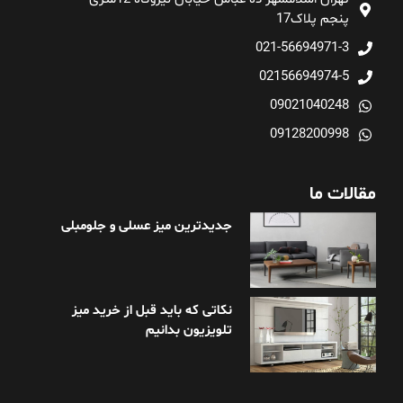
پنجم پلاک17
021-56694971-3
02156694974-5
09021040248
09128200998
مقالات ما
جدیدترین میز عسلی و جلومبلی
نکاتی که باید قبل از خرید میز
تلویزیون بدانیم