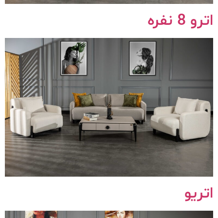
اترو 8 نفره
اتریو