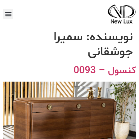
نویسنده:
سمیرا
جوشقانی
کنسول – 0093