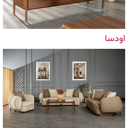
اودسا