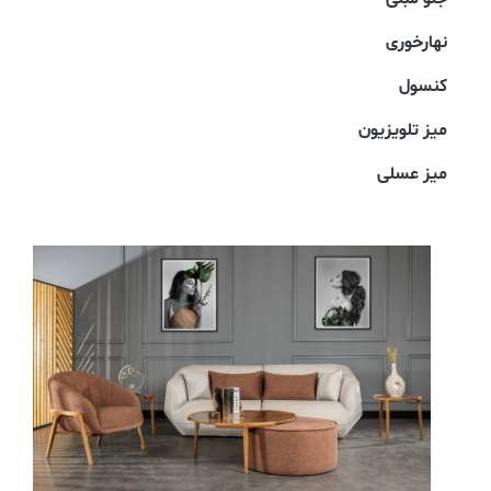
نهارخوری
کنسول
میز تلویزیون
میز عسلی