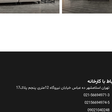
باط با کارخانه
تهران اسلامشهر ده عباس خیابان نیروگاه 12متری پنجم پلاک17
021-56694971-3
02156694974-5
09021040248