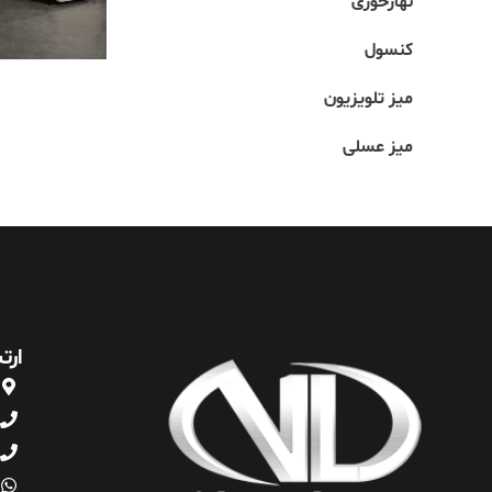
نهارخوری
کنسول
میز تلویزیون
میز عسلی
ارت